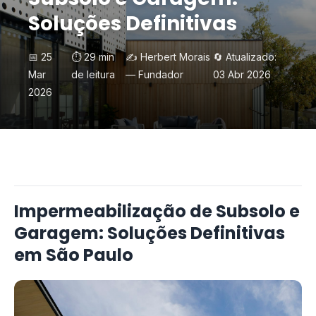
Soluções Definitivas
📅 25
⏱️ 29 min
✍️ Herbert Morais
🔄 Atualizado:
Mar
de leitura
— Fundador
03 Abr 2026
2026
Impermeabilização de Subsolo e
Garagem: Soluções Definitivas
em São Paulo