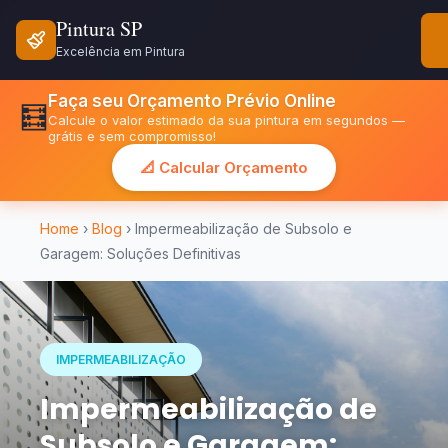
Pintura SP
Excelência em Pintura
Faça seu Orçamento Prévio Online
🧮
Calcule o valor estimado da sua pintura em segundos —
grátis e sem compromisso!
📐 Calcular Orçamento
Home
›
Blog
› Impermeabilização de Subsolo e
Garagem: Soluções Definitivas
IMPERMEABILIZAÇÃO
Impermeabilização de
Subsolo e Garagem: