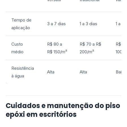
Tempo de
3 a 7 dias
1 a 3 dias
1 a 2 
aplicação
Custo
R$ 80 a
R$ 70 a R$
R$ 40
médio
R$ 150/m²
200/m²
100/m
Resistência
Alta
Alta
Baixa
à água
Cuidados e manutenção do piso
epóxi em escritórios