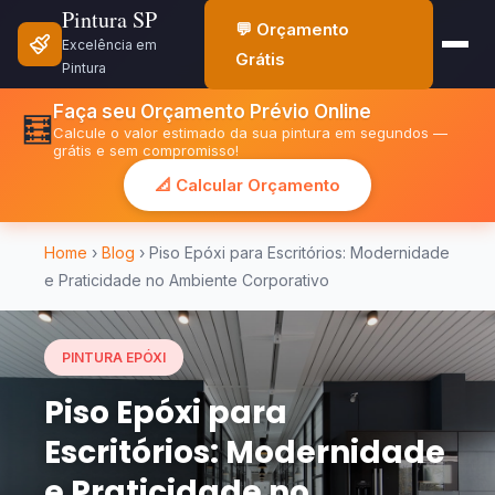
Pintura SP
💬 Orçamento
Excelência em
Grátis
Pintura
Faça seu Orçamento Prévio Online
🧮
Calcule o valor estimado da sua pintura em segundos —
grátis e sem compromisso!
📐 Calcular Orçamento
Home
›
Blog
› Piso Epóxi para Escritórios: Modernidade
e Praticidade no Ambiente Corporativo
PINTURA EPÓXI
Piso Epóxi para
Escritórios: Modernidade
e Praticidade no