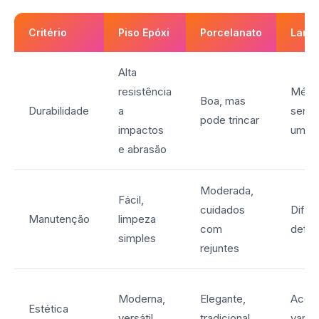
Critério
Piso Epóxi
Porcelanato
Lami
Alta
resistência
Média
Boa, mas
Durabilidade
a
sensí
pode trincar
impactos
umid
e abrasão
Moderada,
Fácil,
cuidados
Difíci
Manutenção
limpeza
com
defor
simples
rejuntes
Moderna,
Elegante,
Acon
Estética
versátil
tradicional
varia