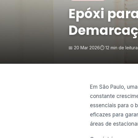
Epóxi par
Demarcaçã
📅 20 Mar 2026
⏱️ 12 min de leitura
Em São Paulo, uma
constante crescim
essenciais para o 
eficazes para garan
áreas de estaciona