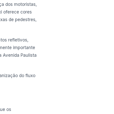
ça dos motoristas,
xi oferece cores
ixas de pedestres,
os refletivos,
lmente importante
 Avenida Paulista
anização do fluxo
que os