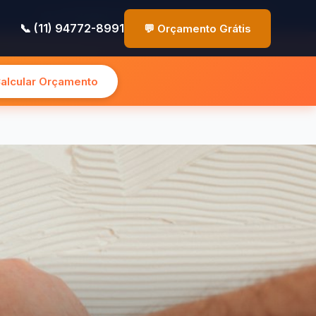
✉️ contato@pinturasp.com.br
📞 (11) 94772-8991
📞 (11) 94772-8991
💬 Orçamento Grátis
Calcular Orçamento