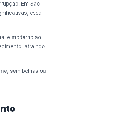
rrupção. Em São
nificativas, essa
onal e moderno ao
cimento, atraindo
orme, sem bolhas ou
ento