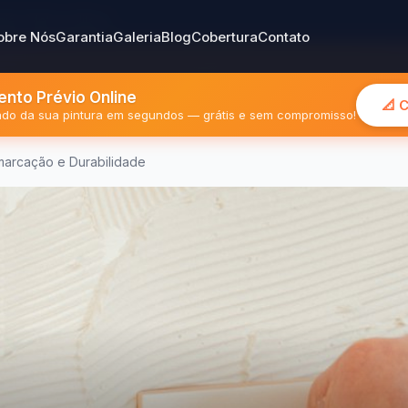
gião Metropolitana
obre Nós
Garantia
Galeria
Blog
Cobertura
Contato
nto Prévio Online
📐 
mado da sua pintura em segundos — grátis e sem compromisso!
marcação e Durabilidade