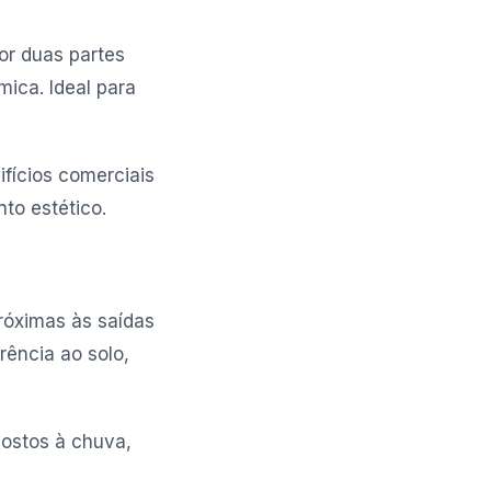
or duas partes
mica. Ideal para
fícios comerciais
to estético.
róximas às saídas
rência ao solo,
ostos à chuva,