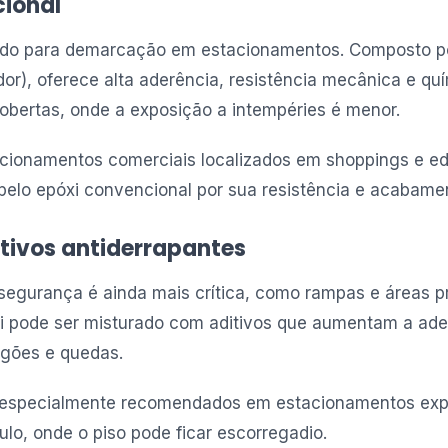
cional
izado para demarcação em estacionamentos. Composto p
or), oferece alta aderência, resistência mecânica e quí
cobertas, onde a exposição a intempéries é menor.
cionamentos comerciais localizados em shoppings e edi
elo epóxi convencional por sua resistência e acabamen
tivos antiderrapantes
 segurança é ainda mais crítica, como rampas e áreas p
xi pode ser misturado com aditivos que aumentam a ade
egões e quedas.
o especialmente recomendados em estacionamentos exp
o, onde o piso pode ficar escorregadio.