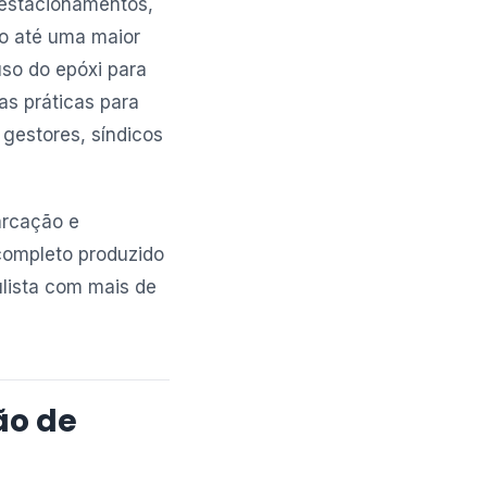
 estacionamentos,
ão até uma maior
uso do epóxi para
s práticas para
 gestores, síndicos
arcação e
completo produzido
aulista com mais de
ão de