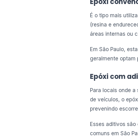
Epóxi conven
É o tipo mais util
(resina e endureced
áreas internas ou 
Em São Paulo, esta
geralmente optam p
Epóxi com adi
Para locais onde a
de veículos, o epó
prevenindo escorr
Esses aditivos sã
comuns em São Paul