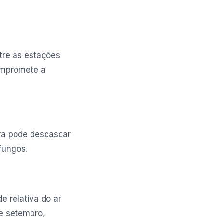
ntre as estações
ompromete a
ra pode descascar
fungos.
e relativa do ar
 e setembro,