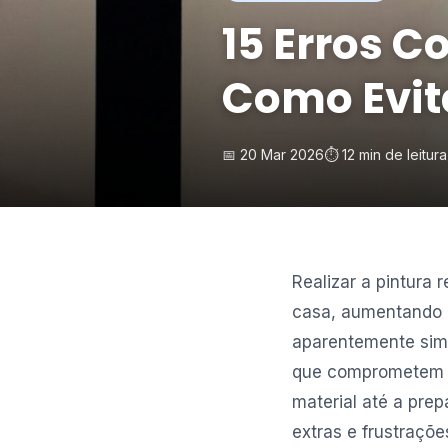
15 Erros C
Como Evit
📅 20 Mar 2026
⏱️ 12 min de leitura
Realizar a pintura 
casa, aumentando o
aparentemente sim
que comprometem a
material até a pre
extras e frustraçõe