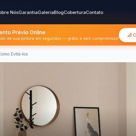
gião Metropolitana
obre Nós
Garantia
Galeria
Blog
Cobertura
Contato
nto Prévio Online
📐 
mado da sua pintura em segundos — grátis e sem compromisso!
Como Evitá-los