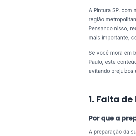
A Pintura SP, com m
região metropolita
Pensando nisso, re
mais importante, c
Se você mora em ba
Paulo, este conteú
evitando prejuízos
1. Falta d
Por que a pr
A preparação da sup