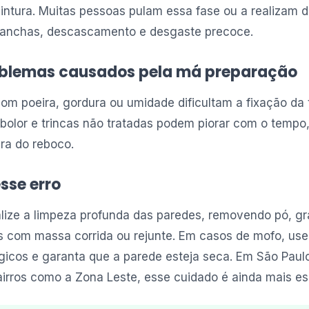
pintura. Muitas pessoas pulam essa fase ou a realizam d
manchas, descascamento e desgaste precoce.
roblemas causados pela má preparação
com poeira, gordura ou umidade dificultam a fixação da t
bolor e trincas não tratadas podem piorar com o temp
ura do reboco.
sse erro
ealize a limpeza profunda das paredes, removendo pó, gr
es com massa corrida ou rejunte. Em casos de mofo, use
ngicos e garanta que a parede esteja seca. Em São Pau
airros como a Zona Leste, esse cuidado é ainda mais es