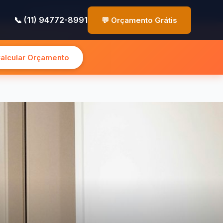
✉️ contato@pinturasp.com.br
📞 (11) 94772-8991
📞 (11) 94772-8991
💬 Orçamento Grátis
Calcular Orçamento