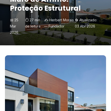
Proteção Estrutural
📅 25
⏱️ 27 min
✍️ Herbert Morais
🔄 Atualizado:
Mar
de leitura
— Fundador
03 Abr 2026
2026