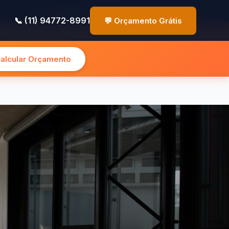
✉️ contato@pinturasp.com.br
📞 (11) 94772-8991
📞 (11) 94772-8991
💬 Orçamento Grátis
Calcular Orçamento