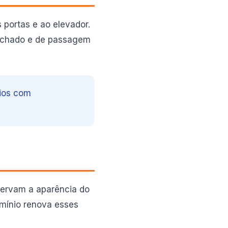
 portas e ao elevador.
echado e de passagem
nios com
servam a aparência do
omínio renova esses