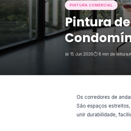
PINTURA COMERCIAL
Pintura d
Condomíni
📅 15 Jun 2026
⏱️ 8 min de leitura
✍
Os corredores de anda
São espaços estreitos,
unir durabilidade, faci