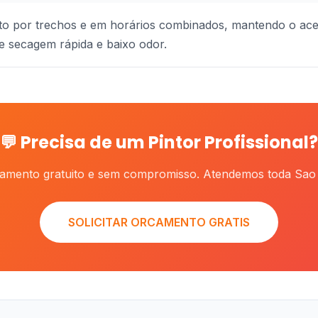
ito por trechos e em horários combinados, mantendo o ace
de secagem rápida e baixo odor.
💬 Precisa de um Pintor Profissional?
camento gratuito e sem compromisso. Atendemos toda Sao 
SOLICITAR ORCAMENTO GRATIS