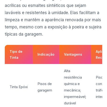
acrílicas ou esmaltes sintéticos que sejam
laváveis e resistentes à umidade. Elas facilitam a
limpeza e mantêm a aparência renovada por mais
tempo, mesmo com a exposição à poeira e sujeira
típicas da garagem.
Tipo de
Aplic
Indicação
Vantagens
Tinta
Recom
Alta
resistência
Pisos 
Pisos de
química e
concr
Tinta Epóxi
garagem
mecânica;
tráfeg
impermeável;
intens
durável