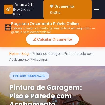
Pintura SP
💬 Orçamento
Excelência em
Grátis
Pintura
Faça seu Orçamento Prévio Online
🧮
Calcule o valor estimado da sua pintura em segundos —
grátis e sem compromisso!
📐 Calcular Orçamento
Home
›
Blog
› Pintura de Garagem: Piso e Parede com
Acabamento Profissional
PINTURA RESIDENCIAL
Pintura de Garagem:
Piso e Parede com
Acabamento