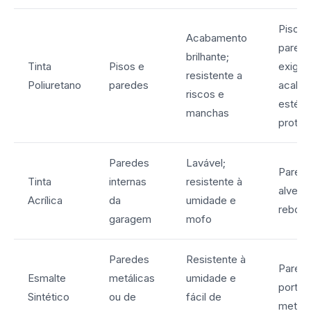
Pisos 
Acabamento
pared
brilhante;
Tinta
Pisos e
exige
resistente a
Poliuretano
paredes
acaba
riscos e
estéti
manchas
prote
Paredes
Lavável;
Pared
Tinta
internas
resistente à
alvenar
Acrílica
da
umidade e
reboc
garagem
mofo
Paredes
Resistente à
Pared
Esmalte
metálicas
umidade e
portõe
Sintético
ou de
fácil de
metáli