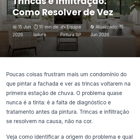
Trincas e Infiltração:
Como Resolver de Vez
📅 15 Jun
⏱️ 10 min de
✍️ Equipe
🔄 Atualizado: 15
2026
leitura
Pintura SP
Jun 2026
Poucas coisas frustram mais um condomínio do
que pintar a fachada e ver as trincas voltarem na
primeira estação de chuva. O problema quase
nunca é a tinta: é a falta de diagnóstico e
tratamento antes da pintura. Trincas e infiltração
se resolvem na causa, não na cor.
Veja como identificar a origem do problema e qual