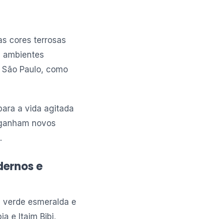
as cores terrosas
m ambientes
e São Paulo, como
para a vida agitada
, ganham novos
.
dernos e
, verde esmeralda e
 e Itaim Bibi,