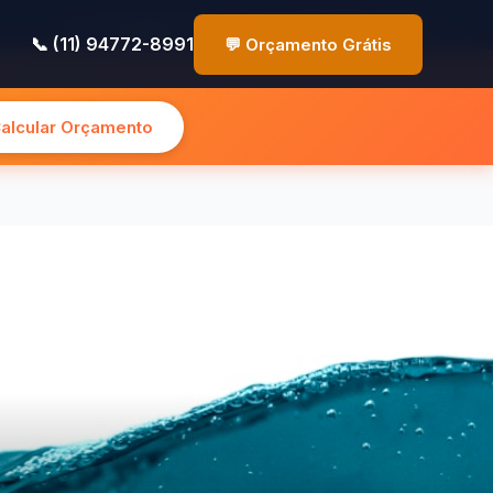
✉️ contato@pinturasp.com.br
📞 (11) 94772-8991
📞 (11) 94772-8991
💬 Orçamento Grátis
Calcular Orçamento