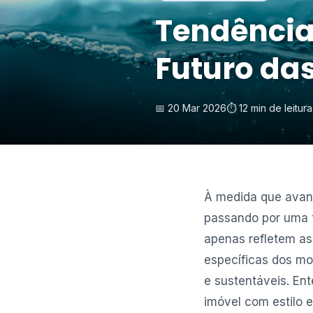
Tendências
Futuro da
📅 20 Mar 2026
⏱️ 12 min de leitura
À medida que avanç
passando por uma 
apenas refletem a
específicas dos mo
e sustentáveis. En
imóvel com estilo e