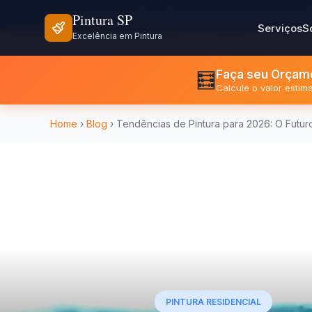
⏰ Seg - Sex: 8h às 18h | Sáb: 8h às 12h
📍 São Paulo e Re
Pintura SP
Serviços
S
Excelência em Pintura
Faça seu Orçame
🧮
Calcule o valor esti
Home
›
Blog
› Tendências de Pintura para 2026: O Futu
PINTURA RESIDENCIAL