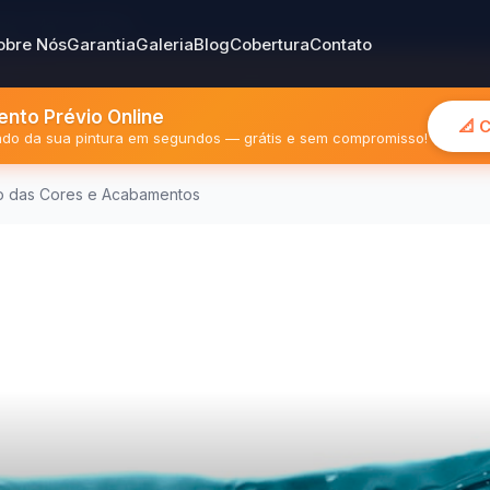
gião Metropolitana
obre Nós
Garantia
Galeria
Blog
Cobertura
Contato
nto Prévio Online
📐 
mado da sua pintura em segundos — grátis e sem compromisso!
ro das Cores e Acabamentos