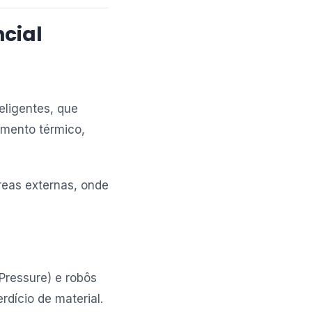
ncial
eligentes, que
amento térmico,
reas externas, onde
ressure) e robôs
dício de material.