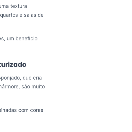
uma textura
quartos e salas de
es, um benefício
turizado
ponjado, que cria
mármore, são muito
binadas com cores