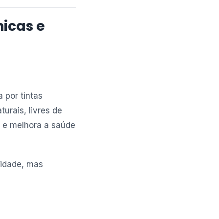
icas e
 por tintas
urais, livres de
o e melhora a saúde
lidade, mas