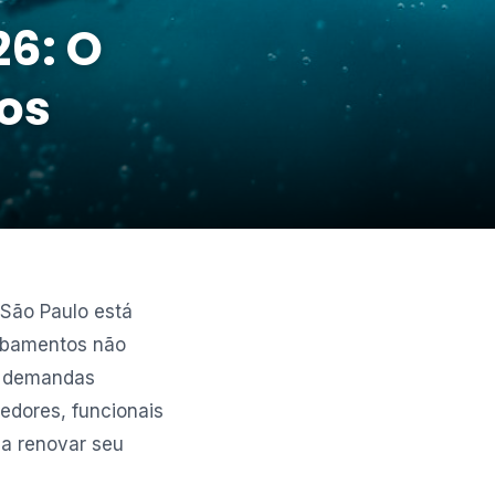
26: O
os
 São Paulo está
abamentos não
s demandas
edores, funcionais
ja renovar seu