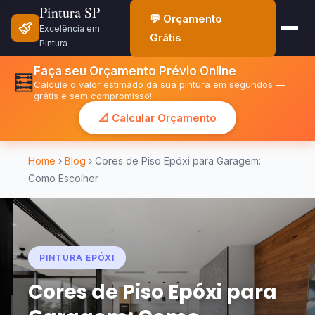
Pintura SP
💬 Orçamento
Excelência em
Grátis
Pintura
Faça seu Orçamento Prévio Online
🧮
Calcule o valor estimado da sua pintura em segundos —
grátis e sem compromisso!
📐 Calcular Orçamento
Home
›
Blog
› Cores de Piso Epóxi para Garagem:
Como Escolher
PINTURA EPÓXI
Cores de Piso Epóxi para