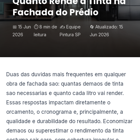
Quanto Rende a Tinta na
Fachada do Prédio
📅 15 Jun
⏱️ 8 min de
✍️ Equipe
🔄 Atualizado: 15
2026
leitura
Pintura SP
Jun 2026
Duas das duvidas mais frequentes em qualquer
obra de fachada sao: quantas demaos de tinta
sao necessarias e quanto cada litro vai render.
Essas respostas impactam diretamente o
orcamento, o cronograma e, principalmente, a
qualidade e durabilidade do resultado. Economizar
demaos ou superestimar o rendimento da tinta