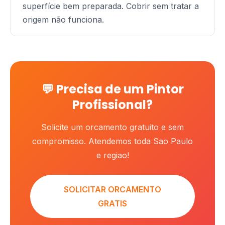
superfície bem preparada. Cobrir sem tratar a
origem não funciona.
💬 Precisa de um Pintor
Profissional?
Solicite um orcamento gratuito e sem
compromisso. Atendemos toda Sao Paulo
e regiao!
SOLICITAR ORCAMENTO
GRATIS