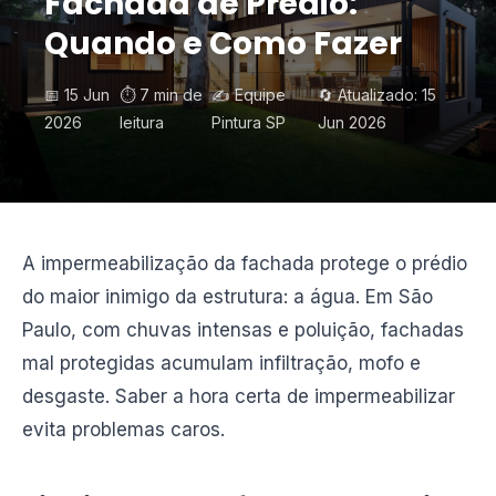
Fachada de Prédio:
Quando e Como Fazer
📅 15 Jun
⏱️ 7 min de
✍️ Equipe
🔄 Atualizado: 15
2026
leitura
Pintura SP
Jun 2026
A impermeabilização da fachada protege o prédio
do maior inimigo da estrutura: a água. Em São
Paulo, com chuvas intensas e poluição, fachadas
mal protegidas acumulam infiltração, mofo e
desgaste. Saber a hora certa de impermeabilizar
evita problemas caros.