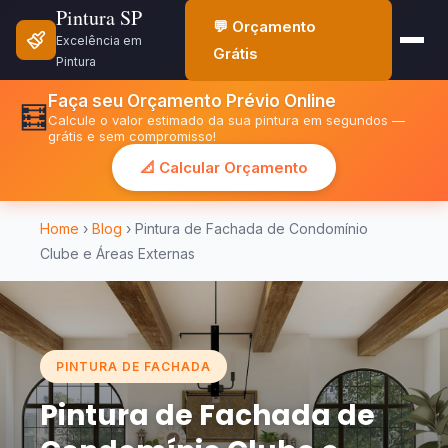
Pintura SP
💬 Orçamento
Excelência em
Grátis
Pintura
Faça seu Orçamento Prévio Online
🧮
Calcule o valor estimado da sua pintura em segundos —
grátis e sem compromisso!
📐 Calcular Orçamento
Home
›
Blog
› Pintura de Fachada de Condomínio
Clube e Áreas Externas
PINTURA DE FACHADA
Pintura de Fachada de