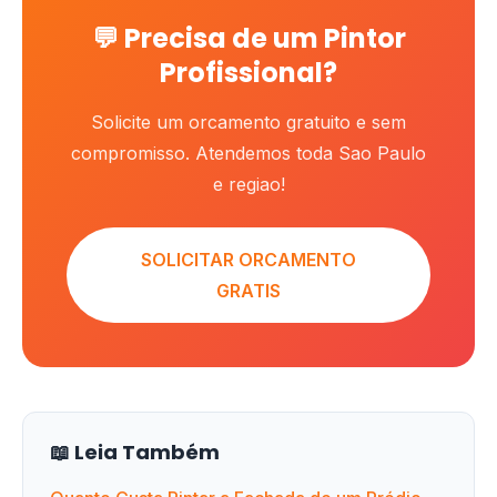
💬 Precisa de um Pintor
Profissional?
Solicite um orcamento gratuito e sem
compromisso. Atendemos toda Sao Paulo
e regiao!
SOLICITAR ORCAMENTO
GRATIS
📖 Leia Também