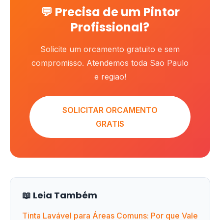
💬 Precisa de um Pintor
Profissional?
Solicite um orcamento gratuito e sem
compromisso. Atendemos toda Sao Paulo
e regiao!
SOLICITAR ORCAMENTO
GRATIS
📖 Leia Também
Tinta Lavável para Áreas Comuns: Por que Vale