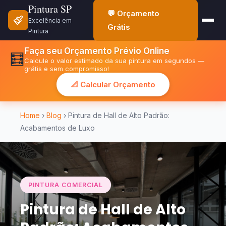
Pintura SP
💬 Orçamento
Excelência em
Grátis
Pintura
Faça seu Orçamento Prévio Online
🧮
Calcule o valor estimado da sua pintura em segundos —
grátis e sem compromisso!
📐 Calcular Orçamento
Home
›
Blog
› Pintura de Hall de Alto Padrão:
Acabamentos de Luxo
PINTURA COMERCIAL
Pintura de Hall de Alto