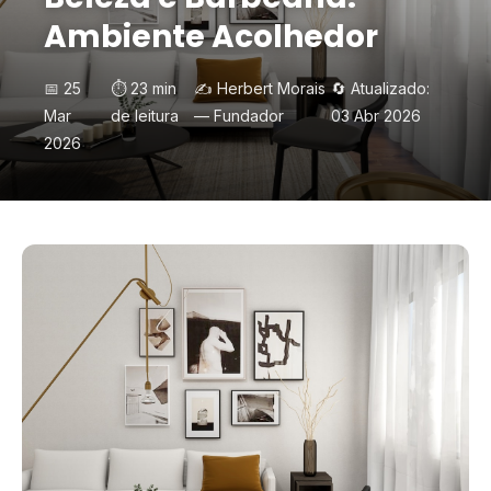
Ambiente Acolhedor
📅 25
⏱️ 23 min
✍️ Herbert Morais
🔄 Atualizado:
Mar
de leitura
— Fundador
03 Abr 2026
2026