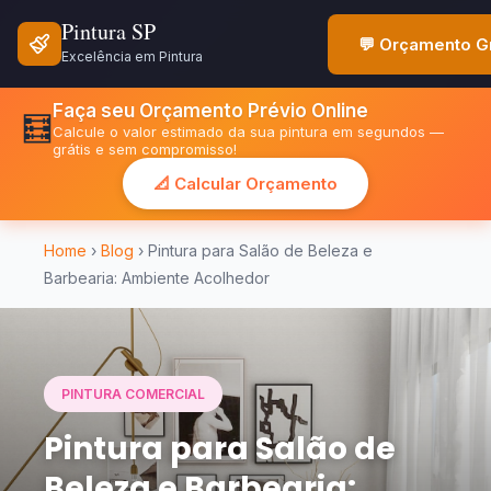
Pintura SP
💬 Orçamento Gr
Excelência em Pintura
Faça seu Orçamento Prévio Online
🧮
Calcule o valor estimado da sua pintura em segundos —
grátis e sem compromisso!
📐 Calcular Orçamento
Home
›
Blog
› Pintura para Salão de Beleza e
Barbearia: Ambiente Acolhedor
PINTURA COMERCIAL
Pintura para Salão de
Beleza e Barbearia: