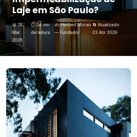
Laje em São Paulo?
📅 25
⏱️ 24 min
✍️ Herbert Morais
🔄 Atualizado:
Mar
de leitura
— Fundador
03 Abr 2026
2026