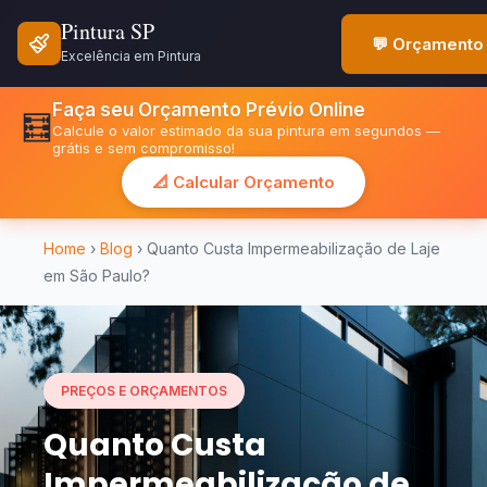
Pintura SP
💬 Orçamento 
Excelência em Pintura
Faça seu Orçamento Prévio Online
🧮
Calcule o valor estimado da sua pintura em segundos —
grátis e sem compromisso!
📐 Calcular Orçamento
Home
›
Blog
› Quanto Custa Impermeabilização de Laje
em São Paulo?
PREÇOS E ORÇAMENTOS
Quanto Custa
Impermeabilização de