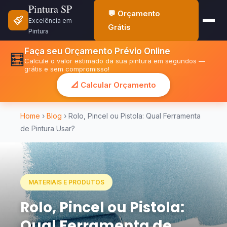
Pintura SP
💬 Orçamento
Excelência em
Grátis
Pintura
Faça seu Orçamento Prévio Online
🧮
Calcule o valor estimado da sua pintura em segundos —
grátis e sem compromisso!
📐 Calcular Orçamento
Home
›
Blog
› Rolo, Pincel ou Pistola: Qual Ferramenta
de Pintura Usar?
MATERIAIS E PRODUTOS
Rolo, Pincel ou Pistola:
Qual Ferramenta de