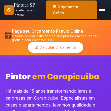
>
Pintura SP
💬 Orçamento
Excelência em
Grátis
Pintura
Faça seu Orçamento Prévio Online
🧮
Calcule o valor estimado da sua pintura em segundos —
grátis e sem compromisso!
📐 Calcular Orçamento
Pintor
em Carapicuíba
Há mais de 15 anos transformando lares e
empresas em Carapicuíba. Especialistas em
casas e apartamentos, levamos qualidade e