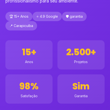
profissionalismo para seu ambiente.
🏆 15+ Anos
⭐ 4.9 Google
🛡️ garantia
📍 Carapicuíba
15+
2.500+
Anos
Projetos
98%
Sim
Satisfação
Garantia