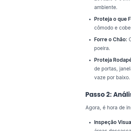
ambiente.
Proteja o que F
cômodo e cobert
Forre o Chão:
C
poeira.
Proteja Rodapé
de portas, jane
vaze por baixo.
Passo 2: Anál
Agora, é hora de in
Inspeção Visua