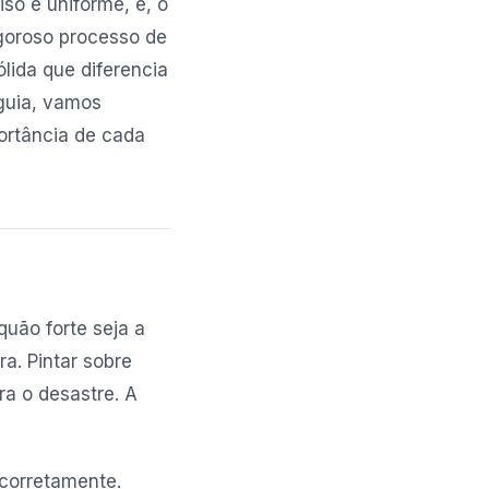
so e uniforme, e, o
goroso processo de
lida que diferencia
guia, vamos
ortância de cada
quão forte seja a
ra. Pintar sobre
ra o desastre. A
 corretamente.