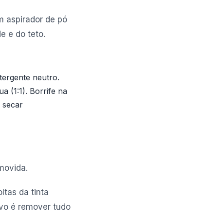
 aspirador de pó
e e do teto.
ergente neutro.
 (1:1). Borrife na
 secar
movida.
tas da tinta
ivo é remover tudo