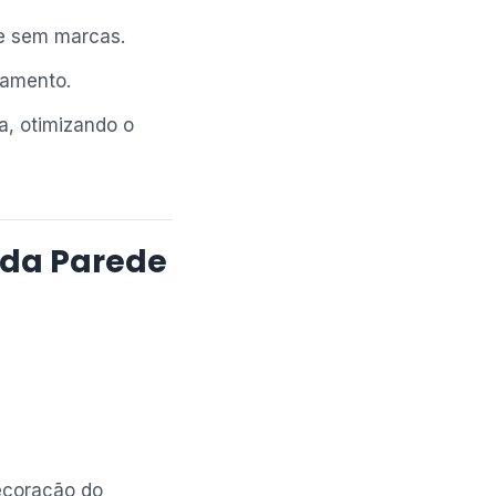
e sem marcas.
camento.
a, otimizando o
 da Parede
decoração do