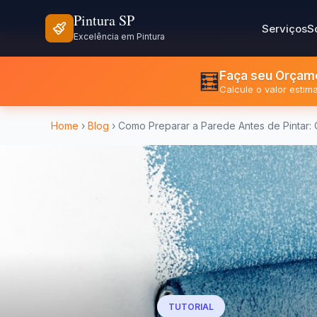
⏰ Seg - Sex: 8h às 18h | Sáb: 8h às 12h
📍 São Paulo e Re
Pintura SP
Serviços
S
Excelência em Pintura
Faça seu Orçame
🧮
Calcule o valor esti
Home
›
Blog
› Como Preparar a Parede Antes de Pintar: O
TUTORIAL