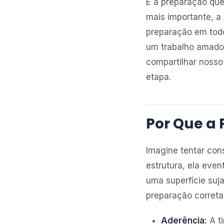
É a preparação que
mais importante, a
preparação em todo
um trabalho amador
compartilhar nosso
etapa.
Por Que a 
Imagine tentar cons
estrutura, ela even
uma superfície suja
preparação correta
Aderência:
A ti