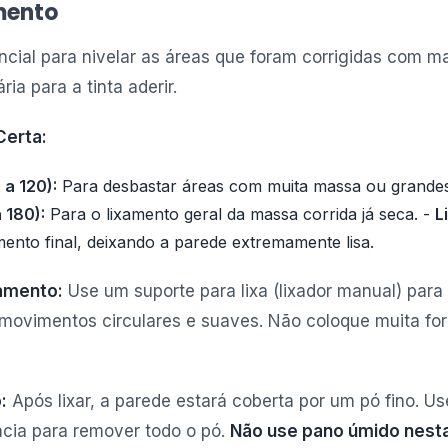
mento
ncial para nivelar as áreas que foram corrigidas com ma
ia para a tinta aderir.
Certa:
 a 120):
Para desbastar áreas com muita massa ou grandes 
 180):
Para o lixamento geral da massa corrida já seca. -
L
nto final, deixando a parede extremamente lisa.
amento:
Use um suporte para lixa (lixador manual) para
movimentos circulares e suaves. Não coloque muita for
:
Após lixar, a parede estará coberta por um pó fino. 
ia para remover todo o pó.
Não use pano úmido nesta