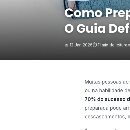
Como Prep
O Guia Def
📅 12 Jan 2026
⏱️ 11 min de leitura
✍
Muitas pessoas acr
ou na habilidade d
70% do sucesso de
preparada pode arr
descascamentos, m