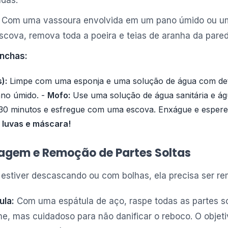
das.
Com uma vassoura envolvida em um pano úmido ou um
cova, remova toda a poeira e teias de aranha da pared
nchas:
):
Limpe com uma esponja e uma solução de água com det
no úmido. -
Mofo:
Use uma solução de água sanitária e água
r 30 minutos e esfregue com uma escova. Enxágue e espere
 luvas e máscara!
pagem e Remoção de Partes Soltas
a estiver descascando ou com bolhas, ela precisa ser re
ula:
Com uma espátula de aço, raspe todas as partes sol
rme, mas cuidadoso para não danificar o reboco. O objet