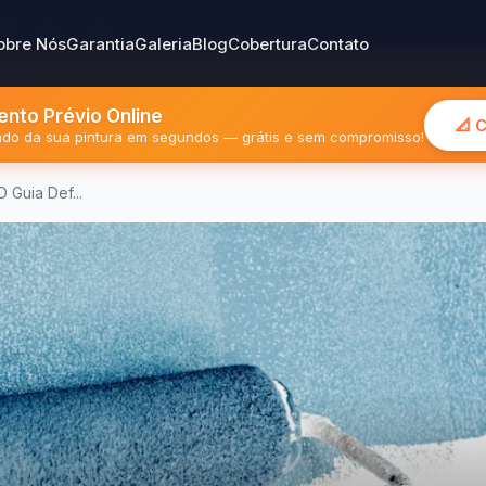
gião Metropolitana
obre Nós
Garantia
Galeria
Blog
Cobertura
Contato
nto Prévio Online
📐 
mado da sua pintura em segundos — grátis e sem compromisso!
 Guia Def...