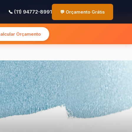
✉️ contato@pinturasp.com.br
📞 (11) 94772-8991
📞 (11) 94772-8991
💬 Orçamento Grátis
Calcular Orçamento