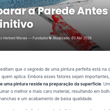
arar a Parede Antes 
initivo
️ Herbert Morais — Fundador
🔄 Atualizado: 03 Abr 2026
editam que o segredo de uma pintura perfeita está na q
e quem aplica. Embora esses fatores sejam importantes
 uma pintura reside na preparação da superfície
. Um
uinar o melhor e mais caro material, resultando em bolh
anchas e um acabamento de baixa qualidade.