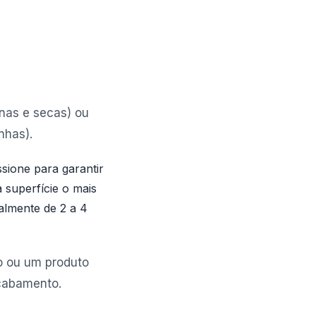
rnas e secas) ou
nhas).
sione para garantir
 superfície o mais
almente de 2 a 4
o ou um produto
acabamento.