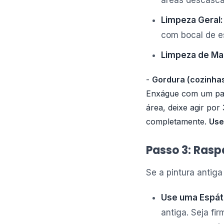
áreas descasca
Limpeza Geral:
com bocal de es
Limpeza de Ma
-
Gordura (cozinhas
Enxágue com um pa
área, deixe agir po
completamente.
Use
Passo 3: Ras
Se a pintura antig
Use uma Espát
antiga. Seja fi