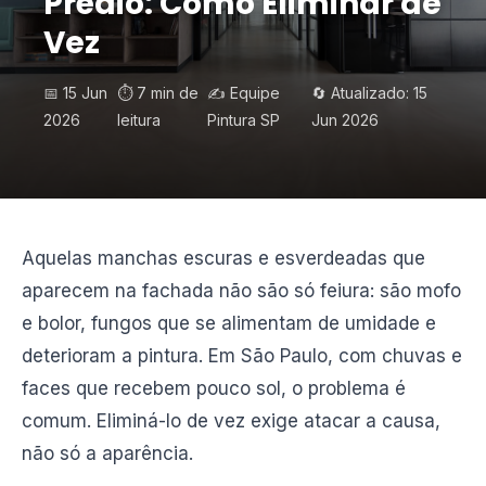
Prédio: Como Eliminar de
Vez
📅 15 Jun
⏱️ 7 min de
✍️ Equipe
🔄 Atualizado: 15
2026
leitura
Pintura SP
Jun 2026
Aquelas manchas escuras e esverdeadas que
aparecem na fachada não são só feiura: são mofo
e bolor, fungos que se alimentam de umidade e
deterioram a pintura. Em São Paulo, com chuvas e
faces que recebem pouco sol, o problema é
comum. Eliminá-lo de vez exige atacar a causa,
não só a aparência.