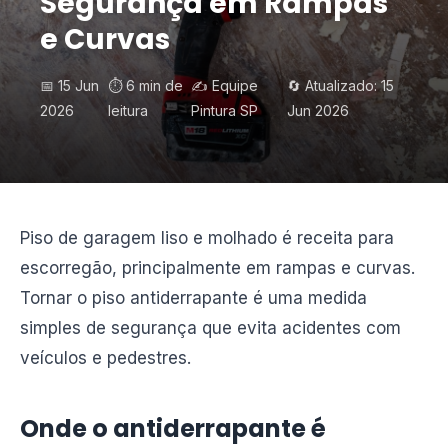
Segurança em Rampas
e Curvas
📅 15 Jun
⏱️ 6 min de
✍️ Equipe
🔄 Atualizado: 15
2026
leitura
Pintura SP
Jun 2026
Piso de garagem liso e molhado é receita para
escorregão, principalmente em rampas e curvas.
Tornar o piso antiderrapante é uma medida
simples de segurança que evita acidentes com
veículos e pedestres.
Onde o antiderrapante é