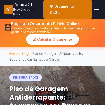
Pintura SP
💬 Orçamento
Excelência em
Grátis
Pintura
Faça seu Orçamento Prévio Online
🧮
Calcule o valor estimado da sua pintura em segundos —
grátis e sem compromisso!
📐 Calcular Orçamento
Home
›
Blog
› Piso de Garagem Antiderrapante:
Segurança em Rampas e Curvas
PINTURA EPÓXI
Piso de Garagem
Antiderrapante: