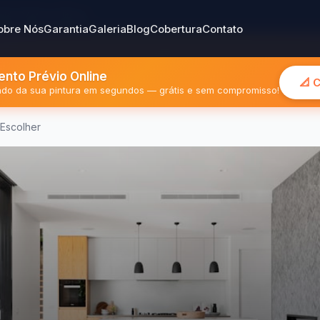
gião Metropolitana
obre Nós
Garantia
Galeria
Blog
Cobertura
Contato
nto Prévio Online
📐 
mado da sua pintura em segundos — grátis e sem compromisso!
 Escolher