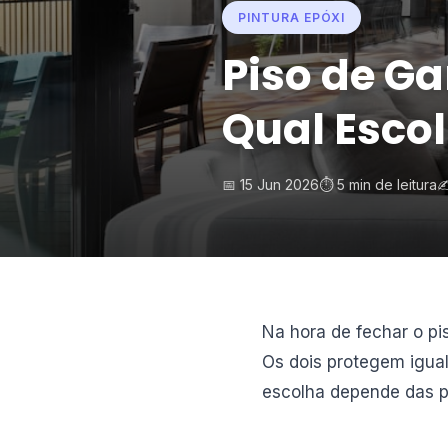
PINTURA EPÓXI
Piso de Ga
Qual Esco
📅 15 Jun 2026
⏱️ 5 min de leitura
✍
Na hora de fechar o pi
Os dois protegem igua
escolha depende das p