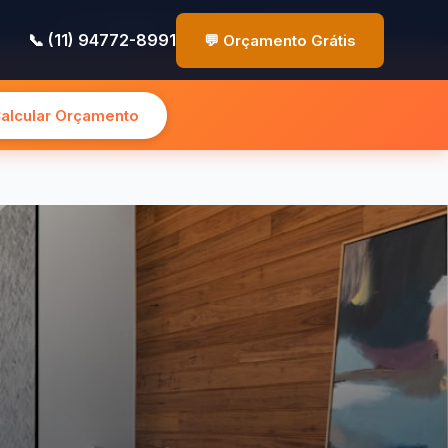
✉️ contato@pinturasp.com.br
📞 (11) 94772-8991
📞 (11) 94772-8991
💬 Orçamento Grátis
Calcular Orçamento