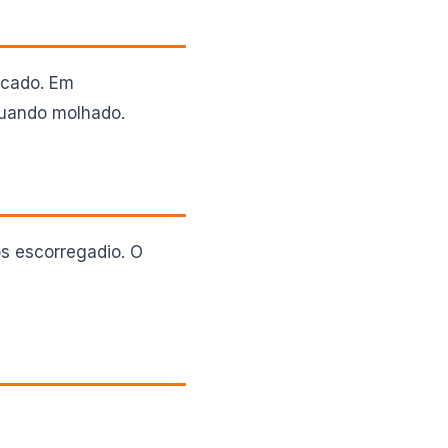
ticado. Em
quando molhado.
os escorregadio. O