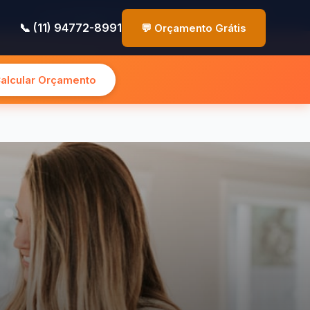
✉️ contato@pinturasp.com.br
📞 (11) 94772-8991
📞 (11) 94772-8991
💬 Orçamento Grátis
Calcular Orçamento