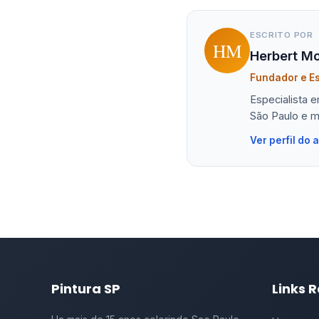
ESCRITO POR
HM
Herbert Mo
Fundador e Es
Especialista 
São Paulo e m
Ver perfil do 
Pintura SP
Links 