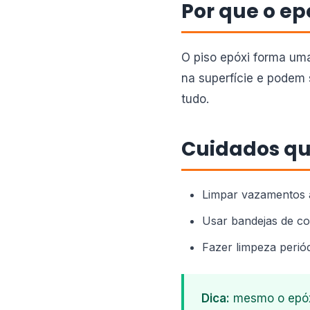
Por que o ep
O piso epóxi forma um
na superfície e podem 
tudo.
Cuidados q
Limpar vazamentos 
Usar bandejas de co
Fazer limpeza periód
Dica:
mesmo o epóxi