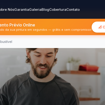
gião Metropolitana
obre Nós
Garantia
Galeria
Blog
Cobertura
Contato
nto Prévio Online
📐 
mado da sua pintura em segundos — grátis e sem compromisso!
bustível