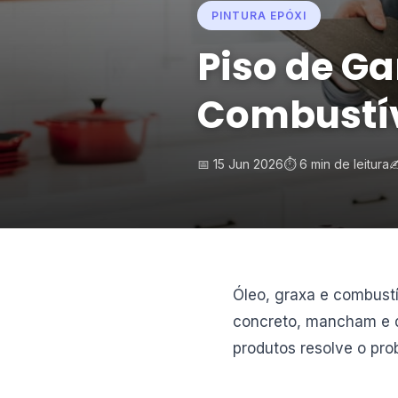
PINTURA EPÓXI
Piso de Ga
Combustí
📅 15 Jun 2026
⏱️ 6 min de leitura
✍
Óleo, graxa e combust
concreto, mancham e d
produtos resolve o prob