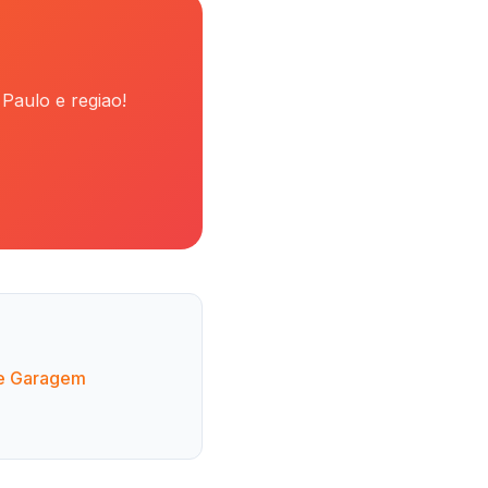
Paulo e regiao!
de Garagem