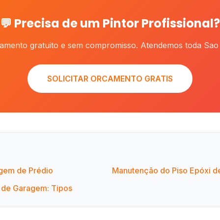
💬 Precisa de um Pintor Profissional?
camento gratuito e sem compromisso. Atendemos toda Sao 
SOLICITAR ORCAMENTO GRATIS
agem de Prédio
Manutenção do Piso Epóxi 
o de Garagem: Tipos