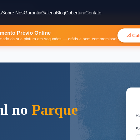
ião Metropolitana
s
Sobre Nós
Garantia
Galeria
Blog
Cobertura
Contato
mento Prévio Online
📐 Ca
timado da sua pintura em segundos — grátis e sem compromisso!
O
al no
Parque
Re
S