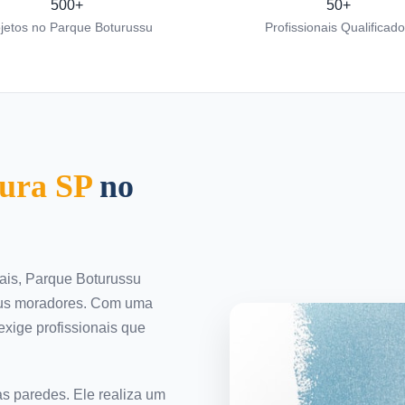
500+
50+
jetos no Parque Boturussu
Profissionais Qualificad
tura SP
no
ais, Parque Boturussu
seus moradores. Com uma
exige profissionais que
as paredes. Ele realiza um