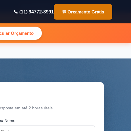
✉️ contato@pinturasp.com.br
📞 (11) 94772-8991
📞 (11) 94772-8991
💬 Orçamento Grátis
lcular Orçamento
rçamento Grátis
sposta em até 2 horas úteis
eu Nome