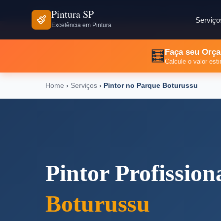
⏰ Seg - Sex: 8h às 18h | Sáb: 8h às 12h
📍 São Paulo e Reg
Pintura SP
Serviço
Excelência em Pintura
Faça seu Orça
🧮
Calcule o valor es
Home
›
Serviços
›
Pintor no Parque Boturussu
Pintor Profission
Boturussu