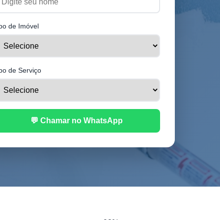
po de Imóvel
po de Serviço
💬 Chamar no WhatsApp