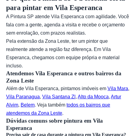
para pintar em Vila Esperanca
A Pintura SP atende Vila Esperanca com agilidade. Você
fala com a gente, agenda a visita e recebe o orçamento
sem enrolação, com prazos realistas.
Pela extensão da Zona Leste, ter um pintor que
realmente atende a região faz diferença. Em Vila
Esperanca, chegamos com equipe própria e material
incluso.
Atendemos Vila Esperanca e outros bairros da
Zona Leste
Além de Vila Esperanca, pintamos imóveis em
Vila Mara
,
Vila Paranagua
,
Vila Santana Zl
,
Alto da Mooca
,
Artur
Alvim
,
Belem
. Veja também
todos os bairros que
atendemos da Zona Leste
.
Dúvidas comuns sobre pintura em Vila
Esperanca
Preciso sair de casa durante a pintura em Vila Esperanca?