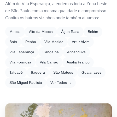
Além de Vila Esperança, atendemos toda a Zona Leste
de São Paulo com a mesma qualidade e compromisso.
Confira os bairros vizinhos onde também atuamos:
Mooca
Alto da Mooca
Água Rasa
Belém
Brás
Penha
Vila Matilde
Artur Alvim
Vila Esperança
Cangaíba
Aricanduva
Vila Formosa
Vila Carrão
Anália Franco
Tatuapé
Itaquera
São Mateus
Guaianases
São Miguel Paulista
Ver Todos →