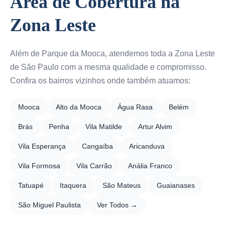
Área de Cobertura na
Zona Leste
Além de Parque da Mooca, atendemos toda a Zona Leste
de São Paulo com a mesma qualidade e compromisso.
Confira os bairros vizinhos onde também atuamos:
Mooca
Alto da Mooca
Água Rasa
Belém
Brás
Penha
Vila Matilde
Artur Alvim
Vila Esperança
Cangaíba
Aricanduva
Vila Formosa
Vila Carrão
Anália Franco
Tatuapé
Itaquera
São Mateus
Guaianases
São Miguel Paulista
Ver Todos →