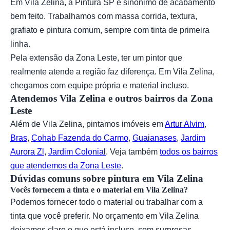
Em Vila Zelina, a Pintura SP é sinônimo de acabamento
bem feito. Trabalhamos com massa corrida, textura,
grafiato e pintura comum, sempre com tinta de primeira
linha.
Pela extensão da Zona Leste, ter um pintor que
realmente atende a região faz diferença. Em Vila Zelina,
chegamos com equipe própria e material incluso.
Atendemos Vila Zelina e outros bairros da Zona
Leste
Além de Vila Zelina, pintamos imóveis em
Artur Alvim
,
Bras
,
Cohab Fazenda do Carmo
,
Guaianases
,
Jardim
Aurora Zl
,
Jardim Colonial
. Veja também
todos os bairros
que atendemos da Zona Leste
.
Dúvidas comuns sobre pintura em Vila Zelina
Vocês fornecem a tinta e o material em Vila Zelina?
Podemos fornecer todo o material ou trabalhar com a
tinta que você preferir. No orçamento em Vila Zelina
deixamos claro o que está incluso, sem surpresas.