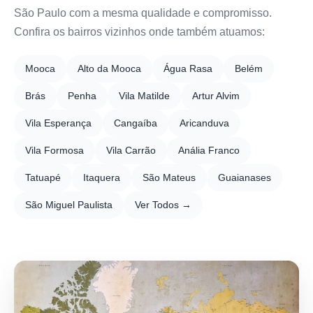
São Paulo com a mesma qualidade e compromisso.
Confira os bairros vizinhos onde também atuamos:
Mooca
Alto da Mooca
Água Rasa
Belém
Brás
Penha
Vila Matilde
Artur Alvim
Vila Esperança
Cangaíba
Aricanduva
Vila Formosa
Vila Carrão
Anália Franco
Tatuapé
Itaquera
São Mateus
Guaianases
São Miguel Paulista
Ver Todos →