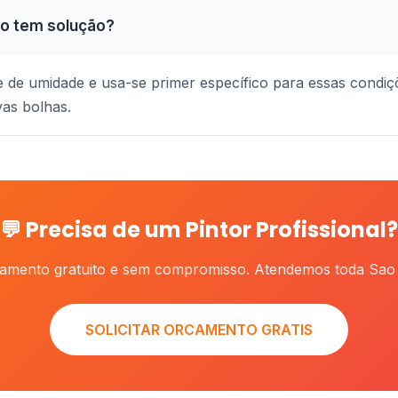
o tem solução?
e de umidade e usa-se primer específico para essas condiçõ
vas bolhas.
💬 Precisa de um Pintor Profissional?
camento gratuito e sem compromisso. Atendemos toda Sao 
SOLICITAR ORCAMENTO GRATIS