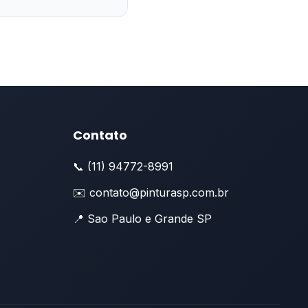
Contato
📞 (11) 94772-8991
✉️ contato@pinturasp.com.br
📍 Sao Paulo e Grande SP