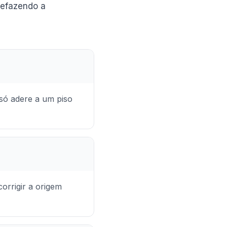
refazendo a
só adere a um piso
orrigir a origem