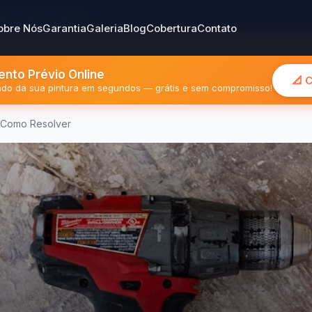
gião Metropolitana
obre Nós
Garantia
Galeria
Blog
Cobertura
Contato
nto Prévio Online
📐 
mado da sua pintura em segundos — grátis e sem compromisso!
 Como Resolver