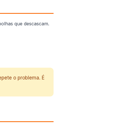
bolhas que descascam.
epete o problema. É