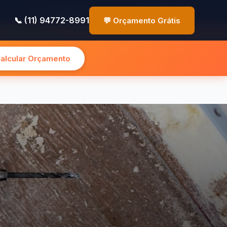
✉️ contato@pinturasp.com.br
📞 (11) 94772-8991
📞 (11) 94772-8991
💬 Orçamento Grátis
Calcular Orçamento