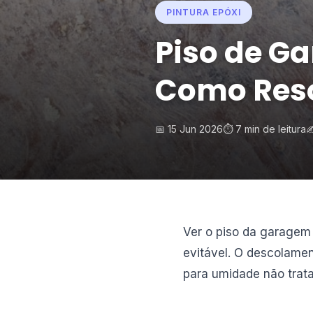
PINTURA EPÓXI
Piso de G
Como Reso
📅 15 Jun 2026
⏱️ 7 min de leitura
✍
Ver o piso da garagem
evitável. O descolamen
para umidade não tratad