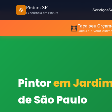
⏰ Seg - Sex: 8h às 18h | Sáb: 8h às 12h
📍 São Paulo e Re
Pintura SP
Serviços
S
Excelência em Pintura
Faça seu Orçame
🧮
Calcule o valor esti
Pintor
em Jardim 
de São Paulo