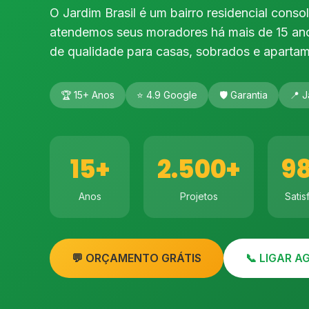
O Jardim Brasil é um bairro residencial conso
atendemos seus moradores há mais de 15 ano
de qualidade para casas, sobrados e apartam
🏆 15+ Anos
⭐ 4.9 Google
🛡️ Garantia
📍 J
15+
2.500+
9
Anos
Projetos
Satis
💬 ORÇAMENTO GRÁTIS
📞 LIGAR 