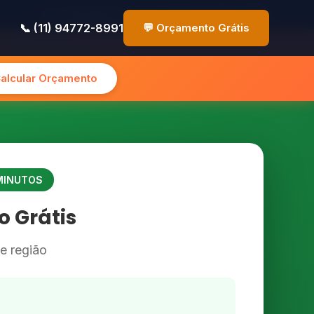
✉️ contato@pinturasp.com.br
📞 (11) 94772-8991
📞 (11) 94772-8991
💬 Orçamento Grátis
Calcular Orçamento
 MINUTOS
 Grátis
 e região