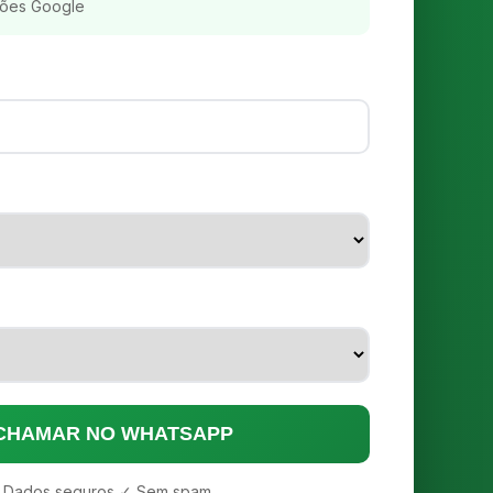
ções Google
 CHAMAR NO WHATSAPP
 Dados seguros ✓ Sem spam