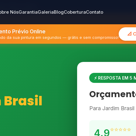
gião Metropolitana
obre Nós
Garantia
Galeria
Blog
Cobertura
Contato
nto Prévio Online
📐 
mado da sua pintura em segundos — grátis e sem compromisso!
⚡ RESPOSTA EM 5
Orçamento
Brasil
Para Jardim Brasil
⭐⭐⭐⭐⭐
4.9