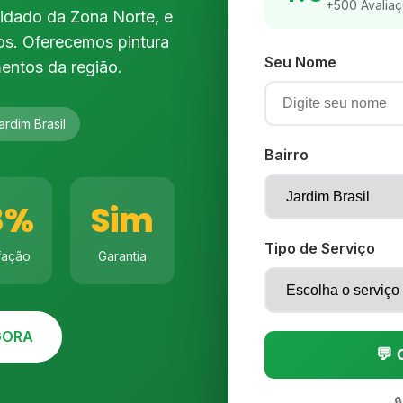
+500 Avalia
lidado da Zona Norte, e
s. Oferecemos pintura
Seu Nome
entos da região.
ardim Brasil
Bairro
8%
Sim
Tipo de Serviço
fação
Garantia
AGORA
💬
