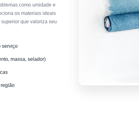
 problemas como umidade e
ciona os materiais ideais
superior que valoriza seu
o serviço
ento, massa, selador)
rcas
 região