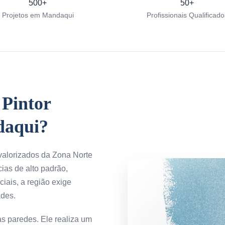
500+
50+
Projetos em Mandaqui
Profissionais Qualificado
Pintor
daqui?
 valorizados da Zona Norte
ias de alto padrão,
ais, a região exige
ades.
as paredes. Ele realiza um