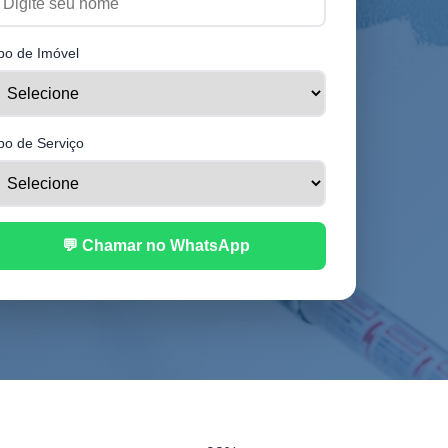
po de Imóvel
po de Serviço
💬 Chamar no WhatsApp