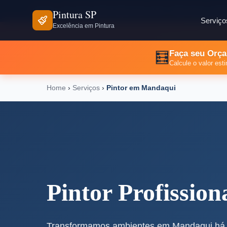
⏰ Seg - Sex: 8h às 18h | Sáb: 8h às 12h
📍 São Paulo e Reg
Pintura SP
Serviço
Excelência em Pintura
Faça seu Orça
🧮
Calcule o valor es
Home
›
Serviços
›
Pintor em Mandaqui
Pintor Profission
Transformamos ambientes em Mandaqui há m