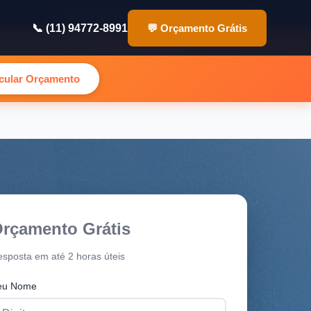
✉️ contato@pinturasp.com.br
📞 (11) 94772-8991
📞 (11) 94772-8991
💬 Orçamento Grátis
lcular Orçamento
rçamento Grátis
sposta em até 2 horas úteis
eu Nome