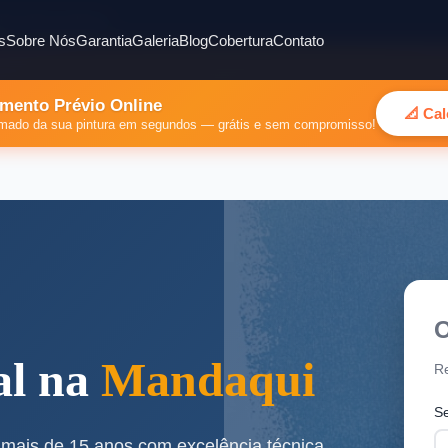
ião Metropolitana
s
Sobre Nós
Garantia
Galeria
Blog
Cobertura
Contato
mento Prévio Online
📐 Ca
timado da sua pintura em segundos — grátis e sem compromisso!
O
al na
Mandaqui
Re
S
ais de 15 anos com excelência técnica,