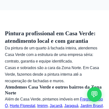
atualizada com as tendências de decoração e
garantir durabilidade do trabalho.
pode sugerir combinações que valorizem seu
imóvel, considerando iluminação, móveis e estilo
desejado.
Pintura profissional em Casa Verde:
atendimento local e com garantia
Da pintura de um quarto à fachada inteira, atendemos
Casa Verde com a estrutura de uma empresa séria:
contrato, garantia e equipe identificada.
Casas e sobrados são a cara da Zona Norte. Em Casa
Verde, fazemos desde a pintura interna até a
recuperação de fachadas e muros.
Atendemos Casa Verde e outros bairros da Zona
💬
Norte
Além de Casa Verde, pintamos imóveis em
Freguesia do
Ó
,
Horto Florestal
,
Imirim
,
Jaçanã
,
Jaraguá
,
Jardim Brasil
.