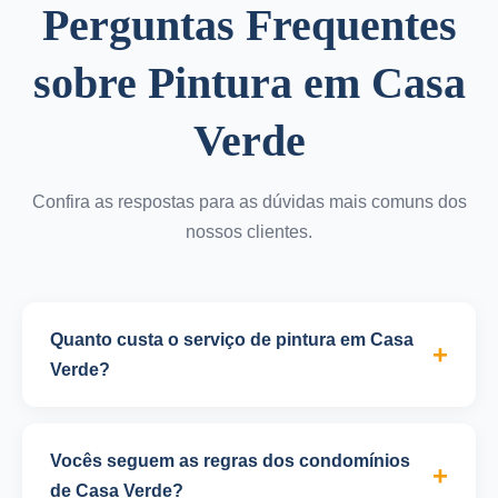
Perguntas Frequentes
sobre Pintura em Casa
Verde
Confira as respostas para as dúvidas mais comuns dos
nossos clientes.
Quanto custa o serviço de pintura em Casa
Verde?
O valor do serviço de pintura varia conforme o tipo
de ambiente, metragem, estado das superfícies e
Vocês seguem as regras dos condomínios
tipo de tinta escolhida. Para pintura residencial em
de Casa Verde?