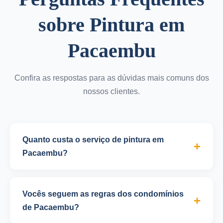
sobre Pintura em
Pacaembu
Confira as respostas para as dúvidas mais comuns dos
nossos clientes.
Quanto custa o serviço de pintura em
Pacaembu?
O valor do serviço de pintura varia conforme o tipo
de ambiente, metragem, estado das superfícies e
Vocês seguem as regras dos condomínios
tipo de tinta escolhida. Para pintura residencial em
de Pacaembu?
Pacaembu, o valor médio é de R$ 25 a R$ 45 por