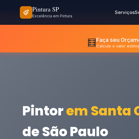
>
⏰ Seg - Sex: 8h às 18h | Sáb: 8h às 12h
📍 São Paulo e Re
Pintura SP
Serviços
S
Excelência em Pintura
Faça seu Orçame
🧮
Calcule o valor esti
Pintor
em Santa C
de São Paulo