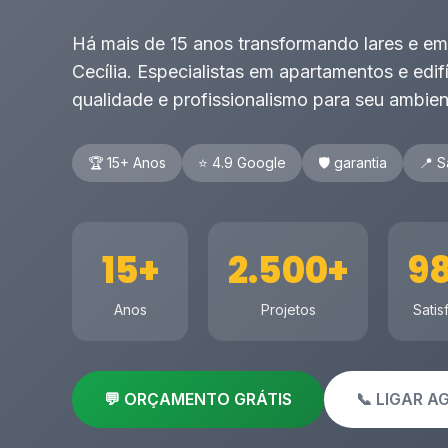
Há mais de 15 anos transformando lares e e
Cecília. Especialistas em apartamentos e edif
qualidade e profissionalismo para seu ambien
🏆 15+ Anos
⭐ 4.9 Google
🛡️ garantia
📍 S
15+
2.500+
9
Anos
Projetos
Satis
💬 ORÇAMENTO GRÁTIS
📞 LIGAR 