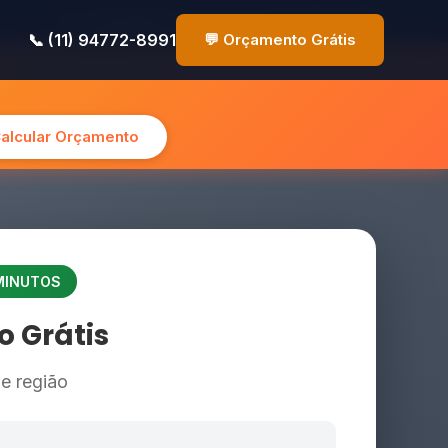
✉️ contato@pinturasp.com.br
📞 (11) 94772-8991
📞 (11) 94772-8991
💬 Orçamento Grátis
Calcular Orçamento
 MINUTOS
 Grátis
 e região