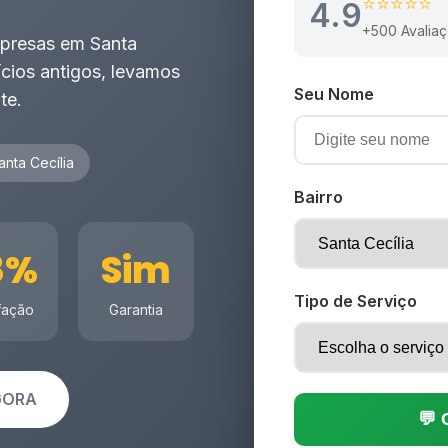
⭐⭐⭐⭐⭐
4.9
+500 Avalia
mpresas em Santa
ícios antigos, levamos
Seu Nome
te.
anta Cecília
Bairro
8%
Sim
Tipo de Serviço
fação
Garantia
AGORA
💬