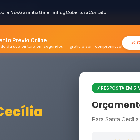
gião Metropolitana
obre Nós
Garantia
Galeria
Blog
Cobertura
Contato
nto Prévio Online
📐 
mado da sua pintura em segundos — grátis e sem compromisso!
⚡ RESPOSTA EM 5
Orçamento
ecília
Para Santa Cecília