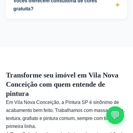
Vocês oferecem consultoria de cores
para garantir superfície lisa e uniforme.
aplicamos selador antimofo. Para problemas de
gratuita?
umidade, recomendamos tratamento da origem
Sim, oferecemos consultoria de cores gratuita
(impermeabilização) antes da pintura. Oferecemos
durante a visita técnica. Nossa equipe está
também serviço de impermeabilização para
atualizada com as tendências de decoração e
garantir durabilidade do trabalho.
pode sugerir combinações que valorizem seu
imóvel, considerando iluminação, móveis e estilo
desejado.
Transforme seu imóvel em Vila Nova
Conceição com quem entende de
pintura
Em Vila Nova Conceição, a Pintura SP é sinônimo de
acabamento bem feito. Trabalhamos com massa corrida,
💬
textura, grafiato e pintura comum, sempre com tinta de
primeira linha.