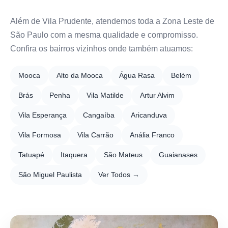
Além de Vila Prudente, atendemos toda a Zona Leste de
São Paulo com a mesma qualidade e compromisso.
Confira os bairros vizinhos onde também atuamos:
Mooca
Alto da Mooca
Água Rasa
Belém
Brás
Penha
Vila Matilde
Artur Alvim
Vila Esperança
Cangaíba
Aricanduva
Vila Formosa
Vila Carrão
Anália Franco
Tatuapé
Itaquera
São Mateus
Guaianases
São Miguel Paulista
Ver Todos →