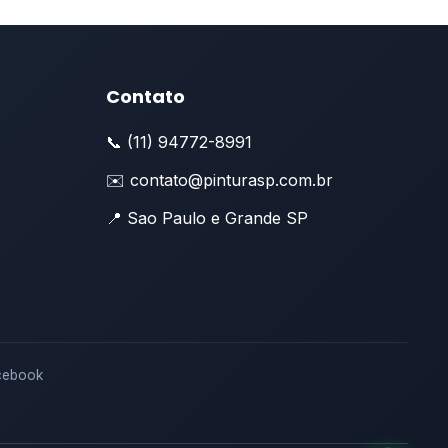
Contato
📞 (11) 94772-8991
✉️ contato@pinturasp.com.br
📍 Sao Paulo e Grande SP
cebook