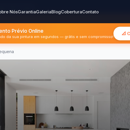
gião Metropolitana
obre Nós
Garantia
Galeria
Blog
Cobertura
Contato
nto Prévio Online
📐 
mado da sua pintura em segundos — grátis e sem compromisso!
Pequena