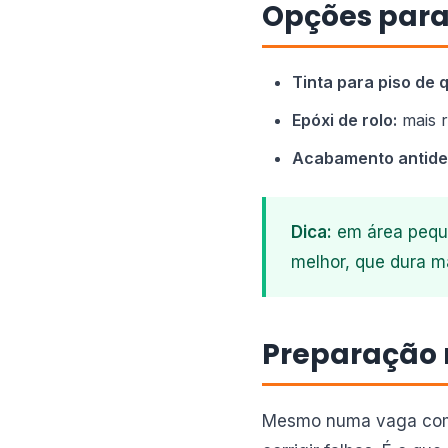
Opções par
Tinta para piso de 
Epóxi de rolo:
mais r
Acabamento antide
Dica:
em área peque
melhor, que dura ma
Preparação
Mesmo numa vaga compa