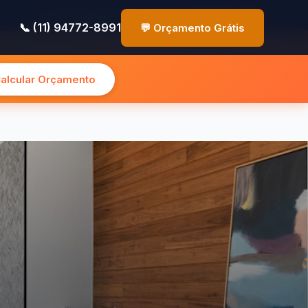
✉️ contato@pinturasp.com.br
📞 (11) 94772-8991
📞 (11) 94772-8991
💬 Orçamento Grátis
Calcular Orçamento