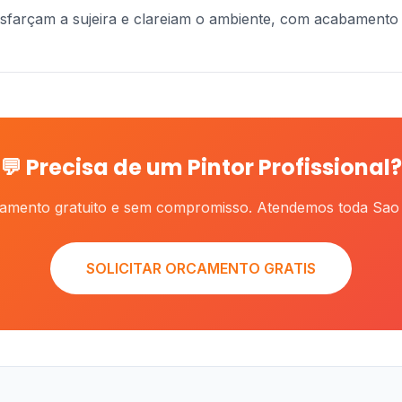
isfarçam a sujeira e clareiam o ambiente, com acabamento
💬 Precisa de um Pintor Profissional?
camento gratuito e sem compromisso. Atendemos toda Sao 
SOLICITAR ORCAMENTO GRATIS