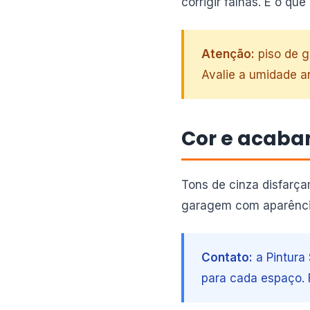
corrigir falhas. É o qu
Atenção:
piso de 
Avalie a umidade an
Cor e acab
Tons de cinza disfarça
garagem com aparência 
Contato:
a Pintura
para cada espaço. 