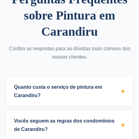
sobre Pintura em
Carandiru
Confira as respostas para as dúvidas mais comuns dos
nossos clientes.
Quanto custa o serviço de pintura em
Carandiru?
O valor do serviço de pintura varia conforme o tipo
de ambiente, metragem, estado das superfícies e
Vocês seguem as regras dos condomínios
tipo de tinta escolhida. Para pintura residencial em
de Carandiru?
Carandiru, o valor médio é de R$ 25 a R$ 45 por