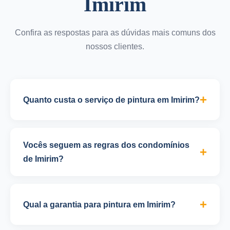
Imirim
Confira as respostas para as dúvidas mais comuns dos
nossos clientes.
Quanto custa o serviço de pintura em Imirim?
O valor do serviço de pintura varia conforme o tipo
de ambiente, metragem, estado das superfícies e
Vocês seguem as regras dos condomínios
tipo de tinta escolhida. Para pintura residencial em
de Imirim?
Imirim, o valor médio é de R$ 25 a R$ 45 por m².
Sim, conhecemos as regras dos principais
Oferecemos orçamento gratuito e sem
condomínios de Imirim e seguimos rigorosamente
compromisso, com visita técnica para avaliação
Qual a garantia para pintura em Imirim?
os horários permitidos para obras (geralmente das
precisa.
8h às 17h em dias úteis). Também respeitamos as