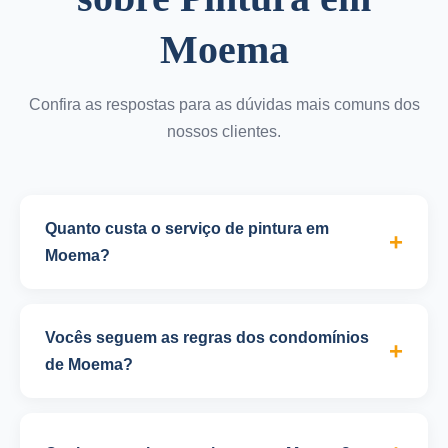
Moema
Confira as respostas para as dúvidas mais comuns dos
nossos clientes.
Quanto custa o serviço de pintura em
Moema?
O valor do serviço de pintura varia conforme o tipo
de ambiente, metragem, estado das superfícies e
Vocês seguem as regras dos condomínios
tipo de tinta escolhida. Para pintura residencial em
de Moema?
Moema, o valor médio é de R$ 25 a R$ 45 por m².
Sim, conhecemos as regras dos principais
Oferecemos orçamento gratuito e sem
condomínios de Moema e seguimos
compromisso, com visita técnica para avaliação