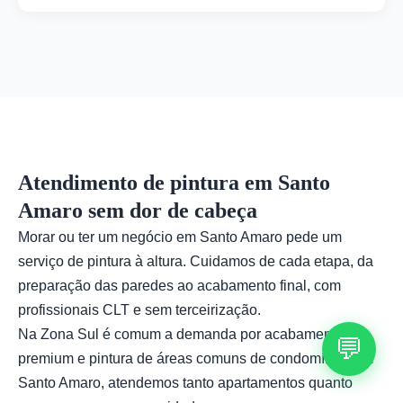
umidade, recomendamos tratamento da origem
Sim, oferecemos consultoria de cores gratuita
(impermeabilização) antes da pintura. Oferecemos
durante a visita técnica. Nossa equipe está
também serviço de impermeabilização para
atualizada com as tendências de decoração e
garantir durabilidade do trabalho.
pode sugerir combinações que valorizem seu
imóvel, considerando iluminação, móveis e estilo
desejado.
Atendimento de pintura em Santo
Amaro sem dor de cabeça
Morar ou ter um negócio em Santo Amaro pede um
serviço de pintura à altura. Cuidamos de cada etapa, da
preparação das paredes ao acabamento final, com
profissionais CLT e sem terceirização.
Na Zona Sul é comum a demanda por acabamento
💬
premium e pintura de áreas comuns de condomínio. Em
Santo Amaro, atendemos tanto apartamentos quanto