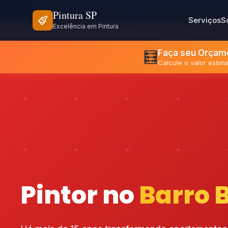
⏰ Seg - Sex: 8h às 18h | Sáb: 8h às 12h
📍 São Paulo e Re
Pintura SP
Serviços
S
Excelência em Pintura
Faça seu Orçame
🧮
Calcule o valor esti
Pintor no
Barro 