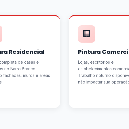
🏢
ura Residencial
Pintura Comerci
 completa de casas e
Lojas, escritórios e
s no Barro Branco,
estabelecimentos comercia
do fachadas, muros e áreas
Trabalho noturno disponív
s.
não impactar sua operação