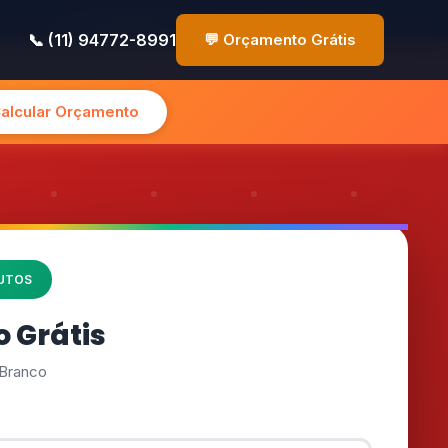
✉️ contato@pinturasp.com.br
📞 (11) 94772-8991
📞 (11) 94772-8991
💬 Orçamento Grátis
Calcular Orçamento
NUTOS
 Grátis
 Branco