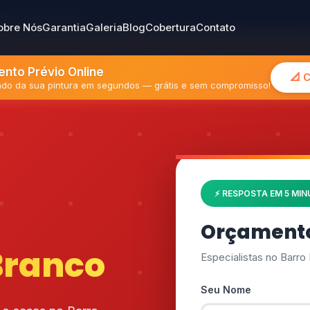
gião Metropolitana
obre Nós
Garantia
Galeria
Blog
Cobertura
Contato
nto Prévio Online
📐 
mado da sua pintura em segundos — grátis e sem compromisso!
⚡ RESPOSTA EM 5 MI
Orçamento
Branco
Especialistas no Barro
Seu Nome