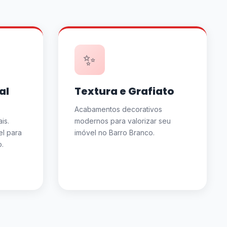
✨
al
Textura e Grafiato
Acabamentos decorativos
is.
modernos para valorizar seu
el para
imóvel no Barro Branco.
.