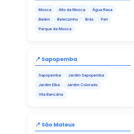
Mooca
Alto da Mooca
Água Rasa
Belém
Belenzinho
Brás
Pari
Parque da Mooca
📍 Sapopemba
Sapopemba
Jardim Sapopemba
Jardim Elba
Jardim Colorado
Vila Bancária
📍 São Mateus