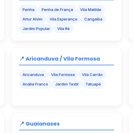
Penha
Penha de França
Vila Matilde
Artur Alvim
Vila Esperança
Cangaíba
Jardim Popular
Vila Ré
📍 Aricanduva / Vila Formosa
Aricanduva
Vila Formosa
Vila Carrão
Anália Franco
Jardim Textil
Tatuapé
📍 Guaianases