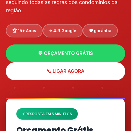
seguindo todas as regras dos condomínios da
região.
🏆 15+ Anos
⭐ 4.9 Google
🛡️ garantia
💬 ORÇAMENTO GRÁTIS
📞 LIGAR AGORA
⚡ RESPOSTA EM 5 MINUTOS
Orçamento Grátis