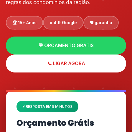
regras dos condomínios da região.
🏆 15+ Anos
⭐ 4.9 Google
🛡️ garantia
💬 ORÇAMENTO GRÁTIS
📞 LIGAR AGORA
⚡ RESPOSTA EM 5 MINUTOS
Orçamento Grátis