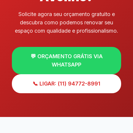
Solicite agora seu orçamento gratuito e
descubra como podemos renovar seu
espaço com qualidade e profissionalismo.
💬 ORÇAMENTO GRÁTIS VIA
WHATSAPP
📞 LIGAR: (11) 94772-8991