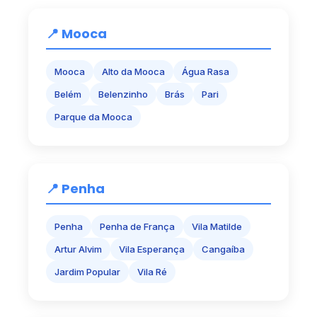
📍 Mooca
Mooca
Alto da Mooca
Água Rasa
Belém
Belenzinho
Brás
Pari
Parque da Mooca
📍 Penha
Penha
Penha de França
Vila Matilde
Artur Alvim
Vila Esperança
Cangaíba
Jardim Popular
Vila Ré