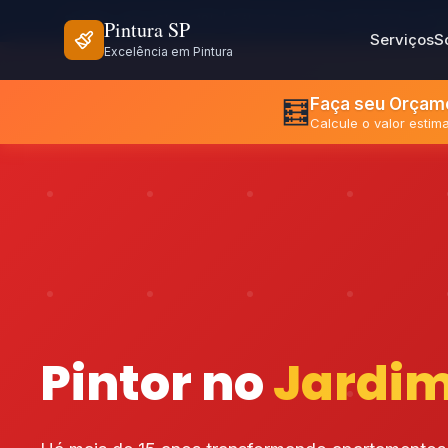
⏰ Seg - Sex: 8h às 18h | Sáb: 8h às 12h
📍 São Paulo e Re
Pintura SP
Serviços
S
Excelência em Pintura
Faça seu Orçame
🧮
Calcule o valor esti
Pintor no
Jardim