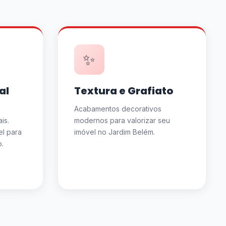
✨
al
Textura e Grafiato
Acabamentos decorativos
is.
modernos para valorizar seu
el para
imóvel no Jardim Belém.
.