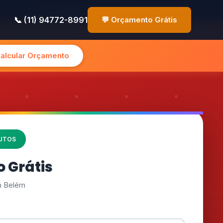
✉️ contato@pinturasp.com.br
📞 (11) 94772-8991
📞 (11) 94772-8991
💬 Orçamento Grátis
Calcular Orçamento
NUTOS
 Grátis
im Belém