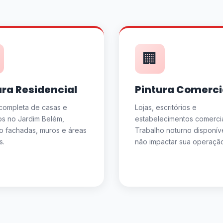
🏢
ura Residencial
Pintura Comerci
 completa de casas e
Lojas, escritórios e
s no Jardim Belém,
estabelecimentos comercia
do fachadas, muros e áreas
Trabalho noturno disponív
s.
não impactar sua operação