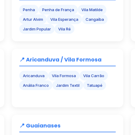
Penha
Penha de França
Vila Matilde
Artur Alvim
Vila Esperança
Cangaíba
Jardim Popular
Vila Ré
📍 Aricanduva / Vila Formosa
Aricanduva
Vila Formosa
Vila Carrão
Anália Franco
Jardim Textil
Tatuapé
📍 Guaianases