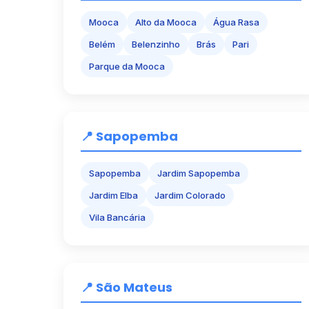
Mooca
Alto da Mooca
Água Rasa
Belém
Belenzinho
Brás
Pari
Parque da Mooca
📍 Sapopemba
Sapopemba
Jardim Sapopemba
Jardim Elba
Jardim Colorado
Vila Bancária
📍 São Mateus