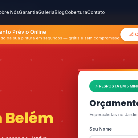
gião Metropolitana
obre Nós
Garantia
Galeria
Blog
Cobertura
Contato
nto Prévio Online
📐 
mado da sua pintura em segundos — grátis e sem compromisso!
⚡ RESPOSTA EM 5 MI
Orçamento
 Belém
Especialistas no Jard
Seu Nome