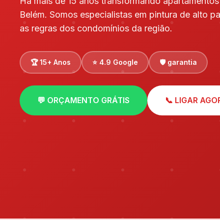
Há mais de 15 anos transformando apartamentos
Belém. Somos especialistas em pintura de alto p
as regras dos condomínios da região.
🏆 15+ Anos
⭐ 4.9 Google
🛡️ garantia
💬 ORÇAMENTO GRÁTIS
📞 LIGAR AGO